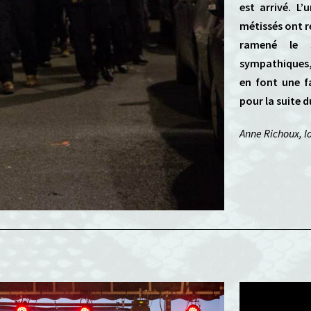
est arrivé. L’
métissés ont ré
ramené le s
sympathiques,
en font une 
pour la suite du
Anne Richoux, l