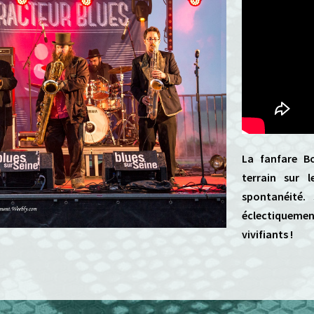
La fanfare B
terrain sur l
spontanéité.
éclectiquemen
vivifiants !