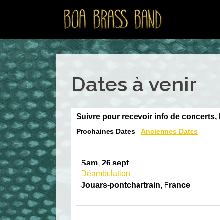
Aller
au
contenu
Dates à venir
Suivre
pour recevoir info de concerts, 
Prochaines Dates
Anciennes Dates
Sam, 26 sept.
Déambulation
Jouars-pontchartrain, France