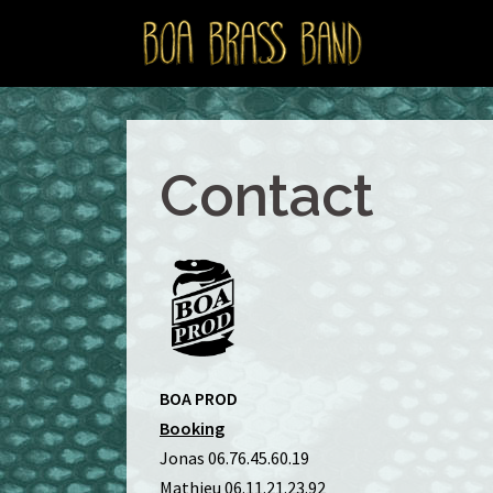
Aller
au
contenu
Contact
BOA PROD
Booking
Jonas 06.76.45.60.19
Mathieu 06.11.21.23.92